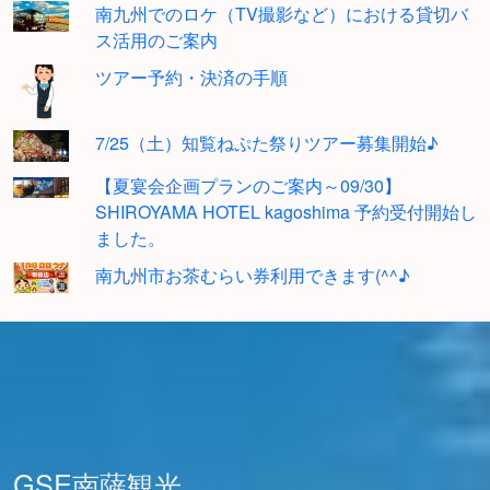
南九州でのロケ（TV撮影など）における貸切バ
ス活用のご案内
ツアー予約・決済の手順
7/25（土）知覧ねぷた祭りツアー募集開始♪
【夏宴会企画プランのご案内～09/30】
SHIROYAMA HOTEL kagoshima 予約受付開始し
ました。
南九州市お茶むらい券利用できます(^^♪
GSE南薩観光