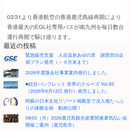
03/31より香港航空の香港鹿児島線再開により
香港最大のEGL社専用バスが南九州を毎日数台
運行再開で駆け巡ります。
最近の投稿
緊急販売支援 人吉温泉あゆの里 謝恩宿泊企
画プラン発売（～９月末まで）
2026年度版会社事業案内発行しました。
■総合パンフレット 世界のクルーズ Vol.83
（2026年6月12日 発行）発売しました。
阿蘇の日本文化リゾート鳴鳳堂で没入感たっぷ
りの体験企画 動画公開！
08/03（月）2026鹿児島観光産業関連暑気払い会
開催ご案内（鹿児島市）