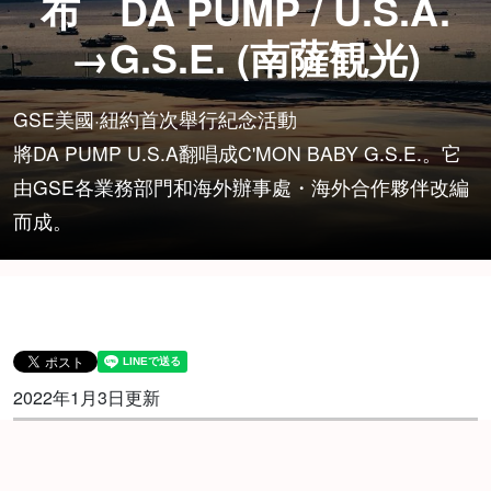
布 DA PUMP / U.S.A.
→G.S.E. (南薩観光)
GSE美國·紐約首次舉行紀念活動
將DA PUMP U.S.A翻唱成C'MON BABY G.S.E.。它
由GSE各業務部門和海外辦事處・海外合作夥伴改編
而成。
2022年1月3日更新