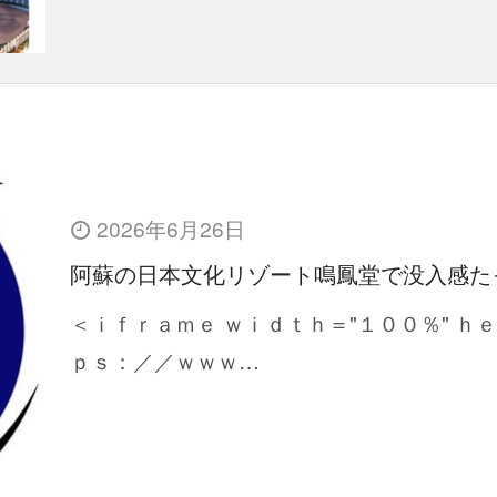
2026年6月26日
阿蘇の日本文化リゾート鳴鳳堂で没入感た
＜ｉｆｒａｍｅ ｗｉｄｔｈ＝"１００％" ｈ
ｐｓ：／／ｗｗｗ…