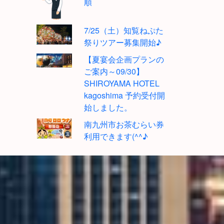
順
7/25（土）知覧ねぷた
祭りツアー募集開始♪
【夏宴会企画プランの
ご案内～09/30】
SHIROYAMA HOTEL
kagoshima 予約受付開
始しました。
南九州市お茶むらい券
利用できます(^^♪