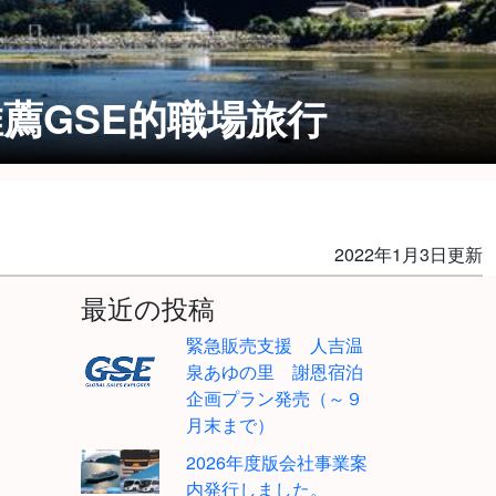
推薦GSE的職場旅行
2022年1月3日更新
最近の投稿
緊急販売支援 人吉温
泉あゆの里 謝恩宿泊
企画プラン発売（～９
月末まで）
2026年度版会社事業案
内発行しました。