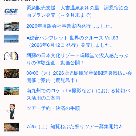
緊急販売支援 人吉温泉あゆの里 謝恩宿泊企
画プラン発売（～９月末まで）
2026年度版会社事業案内発行しました。
■総合パンフレット 世界のクルーズ Vol.83
（2026年6月12日 発行）発売しました。
阿蘇の日本文化リゾート鳴鳳堂で没入感たっぷ
りの体験企画 動画公開！
08/03（月）2026鹿児島観光産業関連暑気払い会
開催ご案内（鹿児島市）
南九州でのロケ（TV撮影など）における貸切バ
ス活用のご案内
ツアー予約・決済の手順
7/25（土）知覧ねぷた祭りツアー募集開始♪