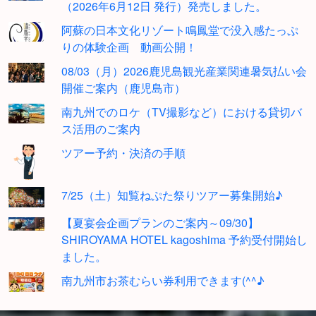
（2026年6月12日 発行）発売しました。
阿蘇の日本文化リゾート鳴鳳堂で没入感たっぷ
りの体験企画 動画公開！
08/03（月）2026鹿児島観光産業関連暑気払い会
開催ご案内（鹿児島市）
南九州でのロケ（TV撮影など）における貸切バ
ス活用のご案内
ツアー予約・決済の手順
7/25（土）知覧ねぷた祭りツアー募集開始♪
【夏宴会企画プランのご案内～09/30】
SHIROYAMA HOTEL kagoshima 予約受付開始し
ました。
南九州市お茶むらい券利用できます(^^♪