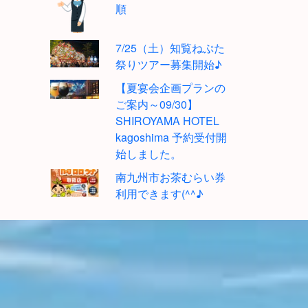
順
7/25（土）知覧ねぷた
祭りツアー募集開始♪
【夏宴会企画プランの
ご案内～09/30】
SHIROYAMA HOTEL
kagoshima 予約受付開
始しました。
南九州市お茶むらい券
利用できます(^^♪