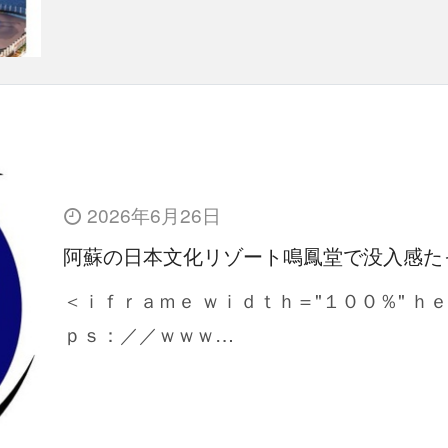
2026年6月26日
阿蘇の日本文化リゾート鳴鳳堂で没入感た
＜ｉｆｒａｍｅ ｗｉｄｔｈ＝"１００％" ｈ
ｐｓ：／／ｗｗｗ…