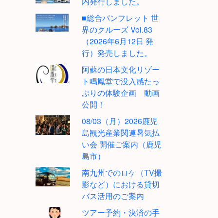
内発行しました。
■総合パンフレット 世
界のクルーズ Vol.83
（2026年6月12日 発
行）発売しました。
阿蘇の日本文化リゾー
ト鳴鳳堂で没入感たっ
ぷりの体験企画 動画
公開！
08/03（月）2026鹿児
島観光産業関連暑気払
い会 開催ご案内（鹿児
島市）
南九州でのロケ（TV撮
影など）における貸切
バス活用のご案内
ツアー予約・決済の手