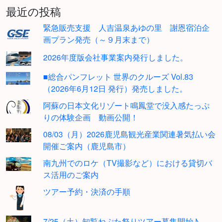
最近の投稿
緊急販売支援 人吉温泉あゆの里 謝恩宿泊企
画プラン発売（～９月末まで）
2026年度版会社事業案内発行しました。
■総合パンフレット 世界のクルーズ Vol.83
（2026年6月12日 発行）発売しました。
阿蘇の日本文化リゾート鳴鳳堂で没入感たっぷ
りの体験企画 動画公開！
08/03（月）2026鹿児島観光産業関連暑気払い会
開催ご案内（鹿児島市）
南九州でのロケ（TV撮影など）における貸切バ
ス活用のご案内
ツアー予約・決済の手順
7/25（土）知覧ねぷた祭りツアー募集開始♪