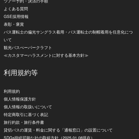
ツアー予約・決済の手順
よくある質問
GSE採用情報
表彰・褒賞
バス運転士の偏光サングラス着用・バス運転士の制帽着用を任意化につ
いて
観光バスぺーパークラフト
≪カスタマーハラスメントに対する基本方針≫
利用規約等
利用規約
個人情報保護方針
個人情報の取扱いについて
特定商取引に基づく表記
旅行約款・旅行条件書
貸切バスの運賃・料金に関する「通報窓口」の設置について
SDGs持続可能な社の取組方針（2025.01.08現在）