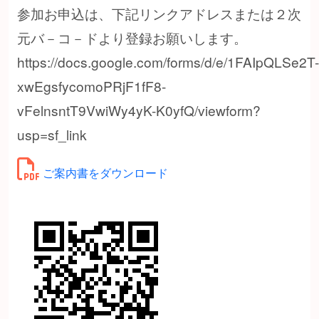
参加お申込は、下記リンクアドレスまたは２次
元バ－コ－ドより登録お願いします。
https://docs.google.com/forms/d/e/1FAIpQLSe2T-
xwEgsfycomoPRjF1fF8-
vFelnsntT9VwiWy4yK-K0yfQ/viewform?
usp=sf_link
ご案内書をダウンロード