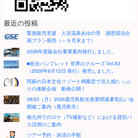
最近の投稿
緊急販売支援 人吉温泉あゆの里 謝恩宿泊企
画プラン発売（～９月末まで）
2026年度版会社事業案内発行しました。
■総合パンフレット 世界のクルーズ Vol.83
（2026年6月12日 発行）発売しました。
阿蘇の日本文化リゾート鳴鳳堂で没入感たっぷ
りの体験企画 動画公開！
08/03（月）2026鹿児島観光産業関連暑気払い会
開催ご案内（鹿児島市）
南九州でのロケ（TV撮影など）における貸切バ
ス活用のご案内
ツアー予約・決済の手順