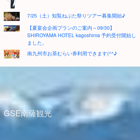
7/25（土）知覧ねぷた祭りツアー募集開始♪
【夏宴会企画プランのご案内～09/30】
SHIROYAMA HOTEL kagoshima 予約受付開始し
ました。
南九州市お茶むらい券利用できます(^^♪
GSE南薩観光