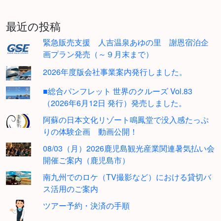
最近の投稿
緊急販売支援 人吉温泉あゆの里 謝恩宿泊企
画プラン発売（～９月末まで）
2026年度版会社事業案内発行しました。
■総合パンフレット 世界のクルーズ Vol.83
（2026年6月12日 発行）発売しました。
阿蘇の日本文化リゾート鳴鳳堂で没入感たっぷ
りの体験企画 動画公開！
08/03（月）2026鹿児島観光産業関連暑気払い会
開催ご案内（鹿児島市）
南九州でのロケ（TV撮影など）における貸切バ
ス活用のご案内
ツアー予約・決済の手順