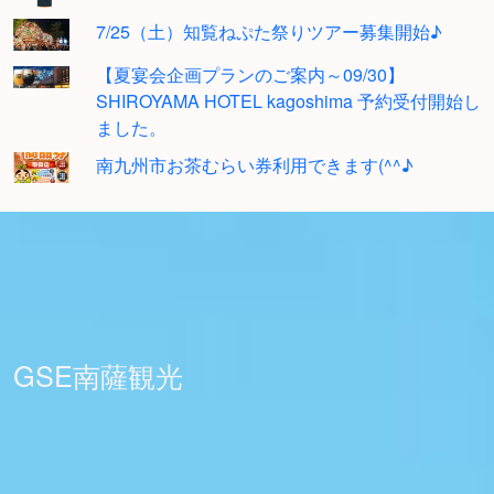
7/25（土）知覧ねぷた祭りツアー募集開始♪
【夏宴会企画プランのご案内～09/30】
SHIROYAMA HOTEL kagoshima 予約受付開始し
ました。
南九州市お茶むらい券利用できます(^^♪
GSE南薩観光