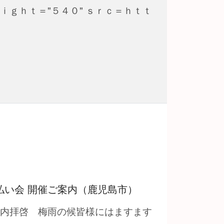
ｅｉｇｈｔ＝"５４０" ｓｒｃ＝ｈｔｔ
気払い会 開催ご案内（鹿児島市）
案内拝啓 梅雨の候皆様にはますます