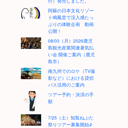
行）発売しました。
阿蘇の日本文化リゾー
ト鳴鳳堂で没入感たっ
ぷりの体験企画 動画
公開！
08/03（月）2026鹿児
島観光産業関連暑気払
い会 開催ご案内（鹿児
島市）
南九州でのロケ（TV撮
影など）における貸切
バス活用のご案内
ツアー予約・決済の手
順
7/25（土）知覧ねぷた
祭りツアー募集開始♪