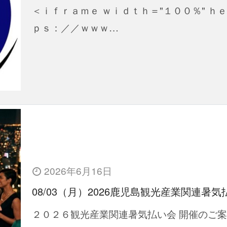
＜ｉｆｒａｍｅ ｗｉｄｔｈ＝"１００％" ｈ
ｐｓ：／／ｗｗｗ…
2026年6月16日
08/03（月）2026鹿児島観光産業関連暑
２０２６観光産業関連暑気払い会 開催のご