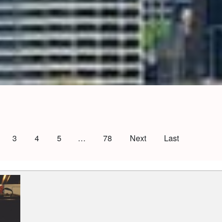
3
4
5
…
78
Next
Last