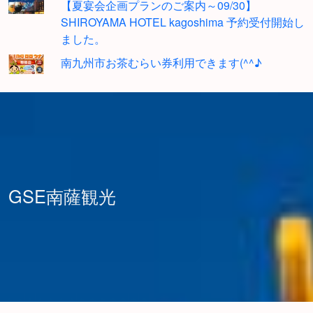
【夏宴会企画プランのご案内～09/30】
SHIROYAMA HOTEL kagoshima 予約受付開始し
ました。
南九州市お茶むらい券利用できます(^^♪
GSE南薩観光