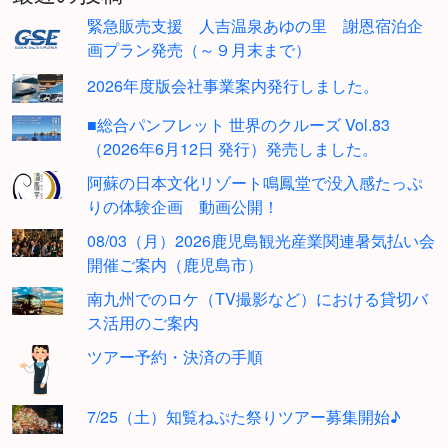
緊急販売支援 人吉温泉あゆの里 謝恩宿泊企
画プラン発売（～９月末まで）
2026年度版会社事業案内発行しました。
■総合パンフレット 世界のクルーズ Vol.83
（2026年6月12日 発行）発売しました。
阿蘇の日本文化リゾート鳴鳳堂で没入感たっぷ
りの体験企画 動画公開！
08/03（月）2026鹿児島観光産業関連暑気払い会
開催ご案内（鹿児島市）
南九州でのロケ（TV撮影など）における貸切バ
ス活用のご案内
ツアー予約・決済の手順
7/25（土）知覧ねぷた祭りツアー募集開始♪