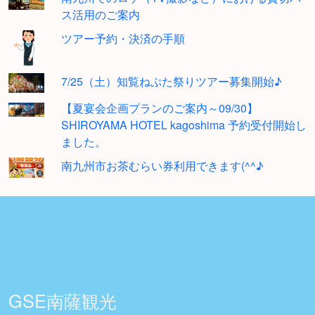
ス活用のご案内
ツアー予約・決済の手順
7/25（土）知覧ねぷた祭りツアー募集開始♪
【夏宴会企画プランのご案内～09/30】
SHIROYAMA HOTEL kagoshima 予約受付開始し
ました。
南九州市お茶むらい券利用できます(^^♪
GSE南薩観光