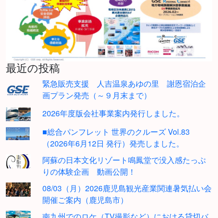
最近の投稿
緊急販売支援 人吉温泉あゆの里 謝恩宿泊企
画プラン発売（～９月末まで）
2026年度版会社事業案内発行しました。
■総合パンフレット 世界のクルーズ Vol.83
（2026年6月12日 発行）発売しました。
阿蘇の日本文化リゾート鳴鳳堂で没入感たっぷ
りの体験企画 動画公開！
08/03（月）2026鹿児島観光産業関連暑気払い会
開催ご案内（鹿児島市）
南九州でのロケ（TV撮影など）における貸切バ