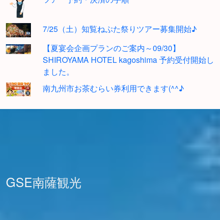
7/25（土）知覧ねぷた祭りツアー募集開始♪
【夏宴会企画プランのご案内～09/30】
SHIROYAMA HOTEL kagoshima 予約受付開始し
ました。
南九州市お茶むらい券利用できます(^^♪
GSE南薩観光