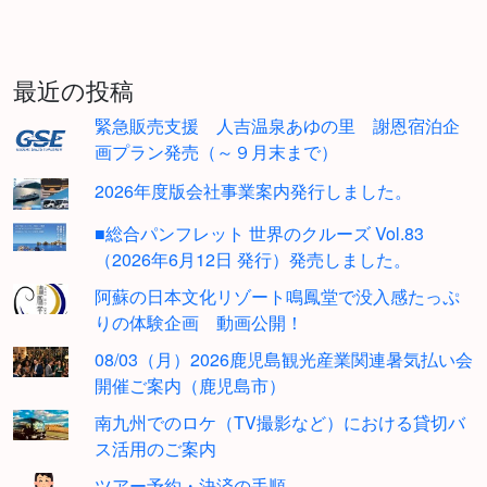
最近の投稿
緊急販売支援 人吉温泉あゆの里 謝恩宿泊企
画プラン発売（～９月末まで）
2026年度版会社事業案内発行しました。
■総合パンフレット 世界のクルーズ Vol.83
（2026年6月12日 発行）発売しました。
阿蘇の日本文化リゾート鳴鳳堂で没入感たっぷ
りの体験企画 動画公開！
08/03（月）2026鹿児島観光産業関連暑気払い会
開催ご案内（鹿児島市）
南九州でのロケ（TV撮影など）における貸切バ
ス活用のご案内
ツアー予約・決済の手順