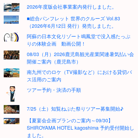
2026年度版会社事業案内発行しました。
■総合パンフレット 世界のクルーズ Vol.83
（2026年6月12日 発行）発売しました。
阿蘇の日本文化リゾート鳴鳳堂で没入感たっぷ
りの体験企画 動画公開！
08/03（月）2026鹿児島観光産業関連暑気払い会
開催ご案内（鹿児島市）
南九州でのロケ（TV撮影など）における貸切バ
ス活用のご案内
ツアー予約・決済の手順
7/25（土）知覧ねぷた祭りツアー募集開始♪
【夏宴会企画プランのご案内～09/30】
SHIROYAMA HOTEL kagoshima 予約受付開始し
ました。