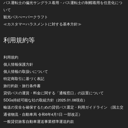
バス運転士の偏光サングラス着用・バス運転士の制帽着用を任意化につ
いて
観光バスぺーパークラフト
≪カスタマーハラスメントに対する基本方針≫
利用規約等
利用規約
個人情報保護方針
個人情報の取扱いについて
特定商取引に基づく表記
旅行約款・旅行条件書
貸切バスの運賃・料金に関する「通報窓口」の設置について
SDGs持続可能な社の取組方針（2025.01.08現在）
輸送の安全を確保するための貸切バス選定・利用ガイドライン （国土交
通省物流・自動車局 令和6年4月1日 一部改正）
一般貸切旅客自動車運送事業標準運送約款