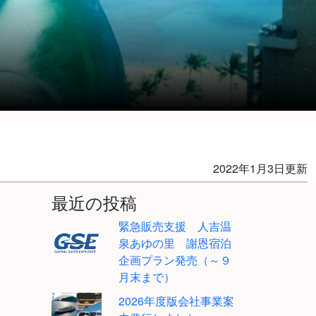
2022年1月3日更新
最近の投稿
緊急販売支援 人吉温
泉あゆの里 謝恩宿泊
企画プラン発売（～９
月末まで）
2026年度版会社事業案