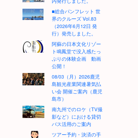
内発行しました。
■総合パンフレット 世
界のクルーズ Vol.83
（2026年6月12日 発
行）発売しました。
阿蘇の日本文化リゾー
ト鳴鳳堂で没入感たっ
ぷりの体験企画 動画
公開！
08/03（月）2026鹿児
島観光産業関連暑気払
い会 開催ご案内（鹿児
島市）
南九州でのロケ（TV撮
影など）における貸切
バス活用のご案内
ツアー予約・決済の手