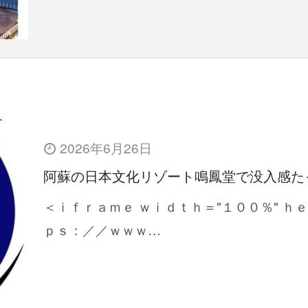
2026年6月26日
阿蘇の日本文化リゾート鳴鳳堂で没入感た
＜ｉｆｒａｍｅ ｗｉｄｔｈ＝"１００％" ｈ
ｐｓ：／／ｗｗｗ…