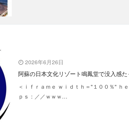
2026年6月26日
阿蘇の日本文化リゾート鳴鳳堂で没入感た
＜ｉｆｒａｍｅ ｗｉｄｔｈ＝"１００％" ｈ
ｐｓ：／／ｗｗｗ…