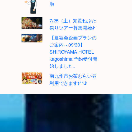
順
7/25（土）知覧ねぷた
祭りツアー募集開始♪
【夏宴会企画プランの
ご案内～09/30】
SHIROYAMA HOTEL
kagoshima 予約受付開
始しました。
南九州市お茶むらい券
利用できます(^^♪