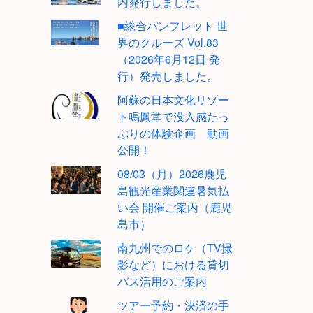
内発行しました。
■総合パンフレット 世
界のクルーズ Vol.83
（2026年6月12日 発
行）発売しました。
阿蘇の日本文化リゾー
ト鳴鳳堂で没入感たっ
ぷりの体験企画 動画
公開！
08/03（月）2026鹿児
島観光産業関連暑気払
い会 開催ご案内（鹿児
島市）
南九州でのロケ（TV撮
影など）における貸切
バス活用のご案内
ツアー予約・決済の手