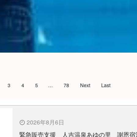
3
4
5
…
78
Next
Last
2026年8月6日
緊急販売支援 人吉温泉あゆの里 謝恩宿