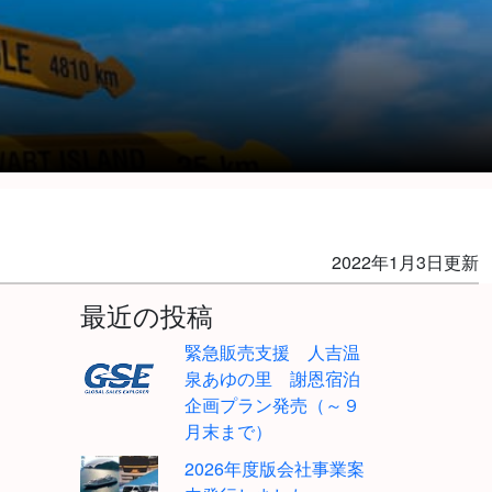
2022年1月3日更新
最近の投稿
緊急販売支援 人吉温
泉あゆの里 謝恩宿泊
企画プラン発売（～９
月末まで）
2026年度版会社事業案