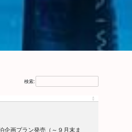
検索:
泊企画プラン発売（～９月末ま