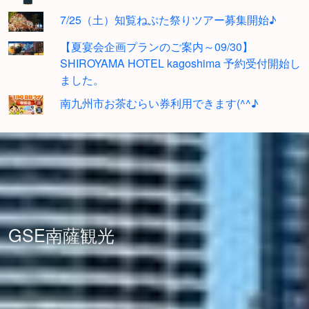
7/25（土）知覧ねぷた祭りツアー募集開始♪
【夏宴会企画プランのご案内～09/30】
SHIROYAMA HOTEL kagoshima 予約受付開始し
ました。
南九州市お茶むらい券利用できます(^^♪
GSE南薩観光