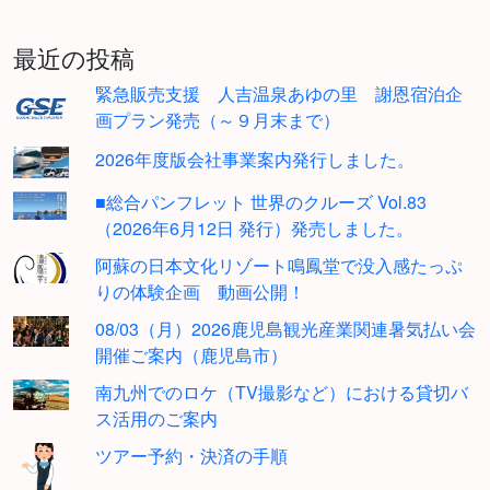
最近の投稿
緊急販売支援 人吉温泉あゆの里 謝恩宿泊企
画プラン発売（～９月末まで）
2026年度版会社事業案内発行しました。
■総合パンフレット 世界のクルーズ Vol.83
（2026年6月12日 発行）発売しました。
阿蘇の日本文化リゾート鳴鳳堂で没入感たっぷ
りの体験企画 動画公開！
08/03（月）2026鹿児島観光産業関連暑気払い会
開催ご案内（鹿児島市）
南九州でのロケ（TV撮影など）における貸切バ
ス活用のご案内
ツアー予約・決済の手順