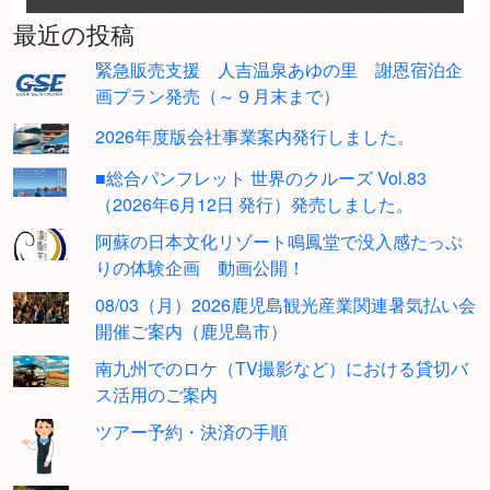
最近の投稿
緊急販売支援 人吉温泉あゆの里 謝恩宿泊企
画プラン発売（～９月末まで）
2026年度版会社事業案内発行しました。
■総合パンフレット 世界のクルーズ Vol.83
（2026年6月12日 発行）発売しました。
阿蘇の日本文化リゾート鳴鳳堂で没入感たっぷ
りの体験企画 動画公開！
08/03（月）2026鹿児島観光産業関連暑気払い会
開催ご案内（鹿児島市）
南九州でのロケ（TV撮影など）における貸切バ
ス活用のご案内
ツアー予約・決済の手順