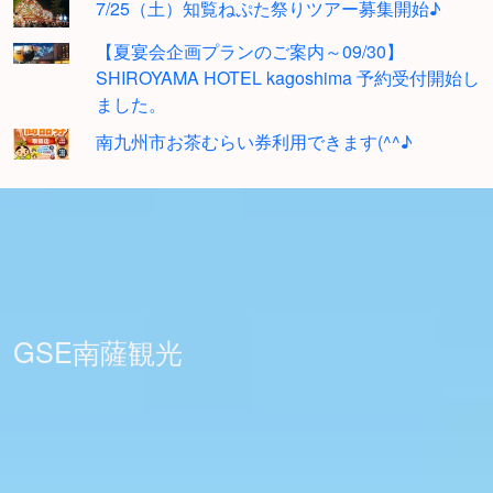
7/25（土）知覧ねぷた祭りツアー募集開始♪
【夏宴会企画プランのご案内～09/30】
SHIROYAMA HOTEL kagoshima 予約受付開始し
ました。
南九州市お茶むらい券利用できます(^^♪
GSE南薩観光