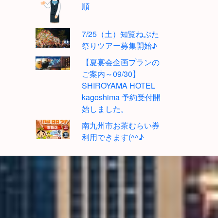
順
7/25（土）知覧ねぷた
祭りツアー募集開始♪
【夏宴会企画プランの
ご案内～09/30】
SHIROYAMA HOTEL
kagoshima 予約受付開
始しました。
南九州市お茶むらい券
利用できます(^^♪