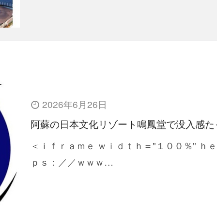
2026年6月26日
阿蘇の日本文化リゾート鳴鳳堂で没入感た
＜ｉｆｒａｍｅ ｗｉｄｔｈ＝"１００％" ｈ
ｐｓ：／／ｗｗｗ…