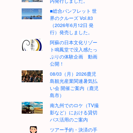
内発行しました。
■総合パンフレット 世
界のクルーズ Vol.83
（2026年6月12日 発
行）発売しました。
阿蘇の日本文化リゾー
ト鳴鳳堂で没入感たっ
ぷりの体験企画 動画
公開！
08/03（月）2026鹿児
島観光産業関連暑気払
い会 開催ご案内（鹿児
島市）
南九州でのロケ（TV撮
影など）における貸切
バス活用のご案内
ツアー予約・決済の手