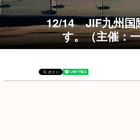
12/14 JIF九
す。（主催：一