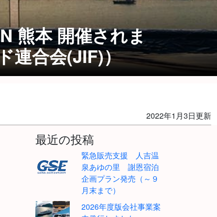
IN 熊本 開催されま
合会(JIF)）
2022年1月3日更新
最近の投稿
緊急販売支援 人吉温
泉あゆの里 謝恩宿泊
企画プラン発売（～９
月末まで）
2026年度版会社事業案