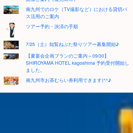
南九州でのロケ（TV撮影など）における貸切バ
ス活用のご案内
ツアー予約・決済の手順
7/25（土）知覧ねぷた祭りツアー募集開始♪
【夏宴会企画プランのご案内～09/30】
SHIROYAMA HOTEL kagoshima 予約受付開始し
ました。
南九州市お茶むらい券利用できます(^^♪