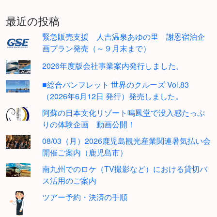
最近の投稿
緊急販売支援 人吉温泉あゆの里 謝恩宿泊企
画プラン発売（～９月末まで）
2026年度版会社事業案内発行しました。
■総合パンフレット 世界のクルーズ Vol.83
（2026年6月12日 発行）発売しました。
阿蘇の日本文化リゾート鳴鳳堂で没入感たっぷ
りの体験企画 動画公開！
08/03（月）2026鹿児島観光産業関連暑気払い会
開催ご案内（鹿児島市）
南九州でのロケ（TV撮影など）における貸切バ
ス活用のご案内
ツアー予約・決済の手順