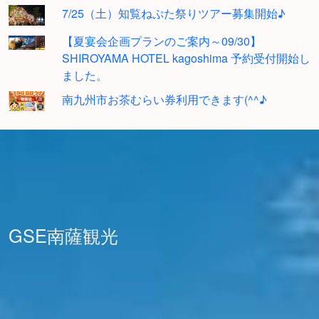
7/25（土）知覧ねぷた祭りツアー募集開始♪
【夏宴会企画プランのご案内～09/30】
SHIROYAMA HOTEL kagoshima 予約受付開始し
ました。
南九州市お茶むらい券利用できます(^^♪
GSE南薩観光