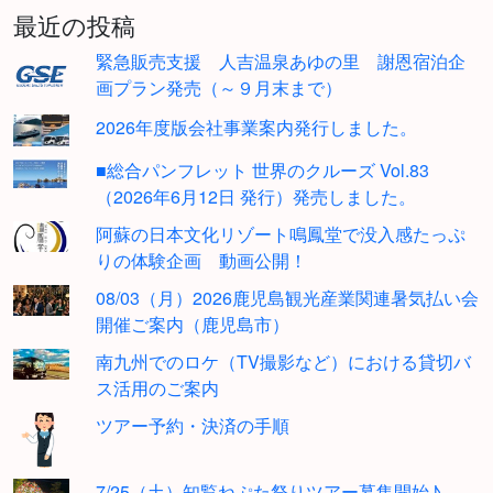
最近の投稿
緊急販売支援 人吉温泉あゆの里 謝恩宿泊企
画プラン発売（～９月末まで）
2026年度版会社事業案内発行しました。
■総合パンフレット 世界のクルーズ Vol.83
（2026年6月12日 発行）発売しました。
阿蘇の日本文化リゾート鳴鳳堂で没入感たっぷ
りの体験企画 動画公開！
08/03（月）2026鹿児島観光産業関連暑気払い会
開催ご案内（鹿児島市）
南九州でのロケ（TV撮影など）における貸切バ
ス活用のご案内
ツアー予約・決済の手順
7/25（土）知覧ねぷた祭りツアー募集開始♪