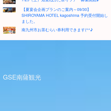
【夏宴会企画プランのご案内～09/30】
SHIROYAMA HOTEL kagoshima 予約受付開始し
ました。
南九州市お茶むらい券利用できます(^^♪
GSE南薩観光