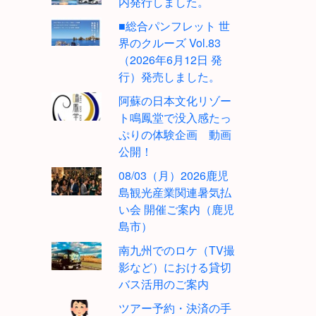
内発行しました。
■総合パンフレット 世
界のクルーズ Vol.83
（2026年6月12日 発
行）発売しました。
阿蘇の日本文化リゾー
ト鳴鳳堂で没入感たっ
ぷりの体験企画 動画
公開！
08/03（月）2026鹿児
島観光産業関連暑気払
い会 開催ご案内（鹿児
島市）
南九州でのロケ（TV撮
影など）における貸切
バス活用のご案内
ツアー予約・決済の手