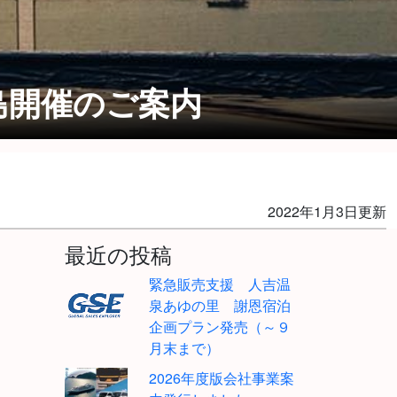
児島開催のご案内
2022年1月3日更新
最近の投稿
緊急販売支援 人吉温
泉あゆの里 謝恩宿泊
企画プラン発売（～９
月末まで）
2026年度版会社事業案