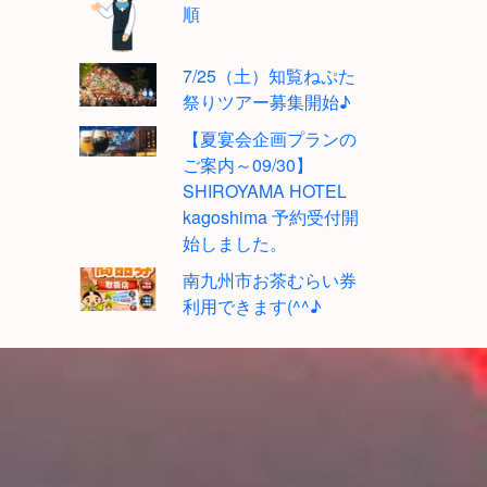
順
7/25（土）知覧ねぷた
祭りツアー募集開始♪
【夏宴会企画プランの
ご案内～09/30】
SHIROYAMA HOTEL
kagoshima 予約受付開
始しました。
南九州市お茶むらい券
利用できます(^^♪