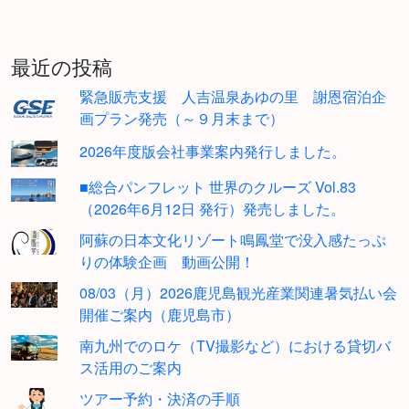
最近の投稿
緊急販売支援 人吉温泉あゆの里 謝恩宿泊企
画プラン発売（～９月末まで）
2026年度版会社事業案内発行しました。
■総合パンフレット 世界のクルーズ Vol.83
（2026年6月12日 発行）発売しました。
阿蘇の日本文化リゾート鳴鳳堂で没入感たっぷ
りの体験企画 動画公開！
08/03（月）2026鹿児島観光産業関連暑気払い会
開催ご案内（鹿児島市）
南九州でのロケ（TV撮影など）における貸切バ
ス活用のご案内
ツアー予約・決済の手順