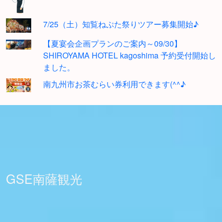
7/25（土）知覧ねぷた祭りツアー募集開始♪
【夏宴会企画プランのご案内～09/30】
SHIROYAMA HOTEL kagoshima 予約受付開始し
ました。
南九州市お茶むらい券利用できます(^^♪
GSE南薩観光