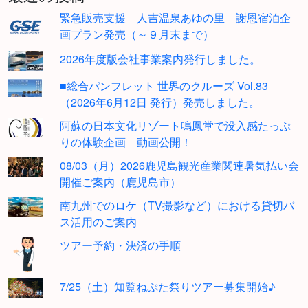
緊急販売支援 人吉温泉あゆの里 謝恩宿泊企
画プラン発売（～９月末まで）
2026年度版会社事業案内発行しました。
■総合パンフレット 世界のクルーズ Vol.83
（2026年6月12日 発行）発売しました。
阿蘇の日本文化リゾート鳴鳳堂で没入感たっぷ
りの体験企画 動画公開！
08/03（月）2026鹿児島観光産業関連暑気払い会
開催ご案内（鹿児島市）
南九州でのロケ（TV撮影など）における貸切バ
ス活用のご案内
ツアー予約・決済の手順
7/25（土）知覧ねぷた祭りツアー募集開始♪