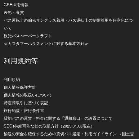
GSE採用情報
表彰・褒賞
バス運転士の偏光サングラス着用・バス運転士の制帽着用を任意化につ
いて
観光バスぺーパークラフト
≪カスタマーハラスメントに対する基本方針≫
利用規約等
利用規約
個人情報保護方針
個人情報の取扱いについて
特定商取引に基づく表記
旅行約款・旅行条件書
貸切バスの運賃・料金に関する「通報窓口」の設置について
SDGs持続可能な社の取組方針（2025.01.08現在）
輸送の安全を確保するための貸切バス選定・利用ガイドライン （国土交