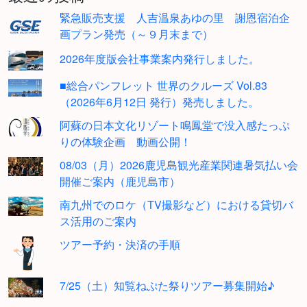
緊急販売支援 人吉温泉あゆの里 謝恩宿泊企
画プラン発売（～９月末まで）
2026年度版会社事業案内発行しました。
■総合パンフレット 世界のクルーズ Vol.83
（2026年6月12日 発行）発売しました。
阿蘇の日本文化リゾート鳴鳳堂で没入感たっぷ
りの体験企画 動画公開！
08/03（月）2026鹿児島観光産業関連暑気払い会
開催ご案内（鹿児島市）
南九州でのロケ（TV撮影など）における貸切バ
ス活用のご案内
ツアー予約・決済の手順
7/25（土）知覧ねぷた祭りツアー募集開始♪