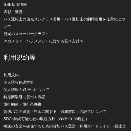
GSE採用情報
表彰・褒賞
バス運転士の偏光サングラス着用・バス運転士の制帽着用を任意化につ
いて
観光バスぺーパークラフト
≪カスタマーハラスメントに対する基本方針≫
利用規約等
利用規約
個人情報保護方針
個人情報の取扱いについて
特定商取引に基づく表記
旅行約款・旅行条件書
貸切バスの運賃・料金に関する「通報窓口」の設置について
SDGs持続可能な社の取組方針（2025.01.08現在）
輸送の安全を確保するための貸切バス選定・利用ガイドライン （国土交