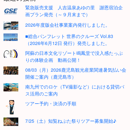
緊急販売支援 人吉温泉あゆの里 謝恩宿泊企
画プラン発売（～９月末まで）
2026年度版会社事業案内発行しました。
■総合パンフレット 世界のクルーズ Vol.83
（2026年6月12日 発行）発売しました。
阿蘇の日本文化リゾート鳴鳳堂で没入感たっぷ
りの体験企画 動画公開！
08/03（月）2026鹿児島観光産業関連暑気払い会
開催ご案内（鹿児島市）
南九州でのロケ（TV撮影など）における貸切バ
ス活用のご案内
ツアー予約・決済の手順
7/25（土）知覧ねぷた祭りツアー募集開始♪