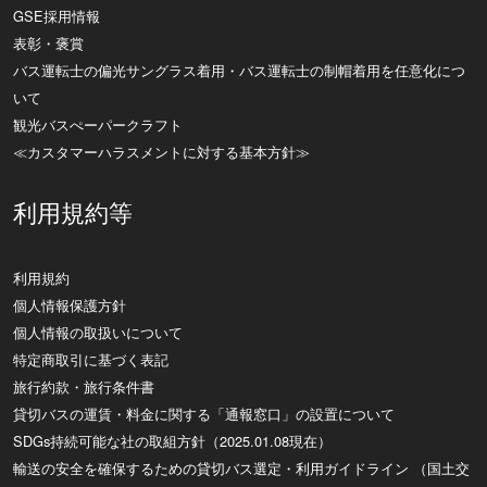
GSE採用情報
表彰・褒賞
バス運転士の偏光サングラス着用・バス運転士の制帽着用を任意化につ
いて
観光バスぺーパークラフト
≪カスタマーハラスメントに対する基本方針≫
利用規約等
利用規約
個人情報保護方針
個人情報の取扱いについて
特定商取引に基づく表記
旅行約款・旅行条件書
貸切バスの運賃・料金に関する「通報窓口」の設置について
SDGs持続可能な社の取組方針（2025.01.08現在）
輸送の安全を確保するための貸切バス選定・利用ガイドライン （国土交