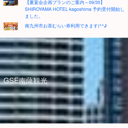
【夏宴会企画プランのご案内～09/30】
SHIROYAMA HOTEL kagoshima 予約受付開始し
ました。
南九州市お茶むらい券利用できます(^^♪
GSE南薩観光