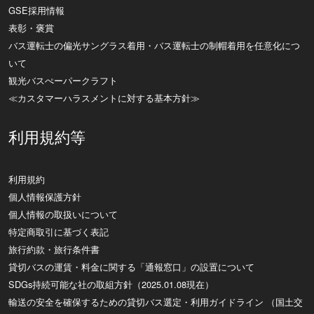
GSE採用情報
表彰・褒賞
バス運転士の偏光サングラス着用・バス運転士の制帽着用を任意化につ
いて
観光バスぺーパークラフト
≪カスタマーハラスメントに対する基本方針≫
利用規約等
利用規約
個人情報保護方針
個人情報の取扱いについて
特定商取引に基づく表記
旅行約款・旅行条件書
貸切バスの運賃・料金に関する「通報窓口」の設置について
SDGs持続可能な社の取組方針（2025.01.08現在）
輸送の安全を確保するための貸切バス選定・利用ガイドライン （国土交