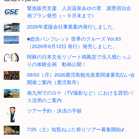
緊急販売支援 人吉温泉あゆの里 謝恩宿泊企
画プラン発売（～９月末まで）
2026年度版会社事業案内発行しました。
■総合パンフレット 世界のクルーズ Vol.83
（2026年6月12日 発行）発売しました。
阿蘇の日本文化リゾート鳴鳳堂で没入感たっぷ
りの体験企画 動画公開！
08/03（月）2026鹿児島観光産業関連暑気払い会
開催ご案内（鹿児島市）
南九州でのロケ（TV撮影など）における貸切バ
ス活用のご案内
ツアー予約・決済の手順
7/25（土）知覧ねぷた祭りツアー募集開始♪