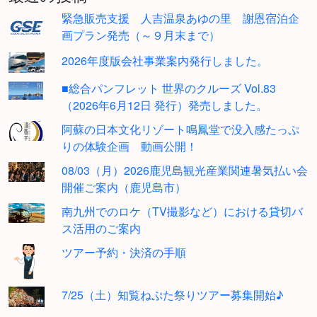
緊急販売支援 人吉温泉あゆの里 謝恩宿泊企
画プラン発売（～９月末まで）
2026年度版会社事業案内発行しました。
■総合パンフレット 世界のクルーズ Vol.83
（2026年6月12日 発行）発売しました。
阿蘇の日本文化リゾート鳴鳳堂で没入感たっぷ
りの体験企画 動画公開！
08/03（月）2026鹿児島観光産業関連暑気払い会
開催ご案内（鹿児島市）
南九州でのロケ（TV撮影など）における貸切バ
ス活用のご案内
ツアー予約・決済の手順
7/25（土）知覧ねぷた祭りツアー募集開始♪