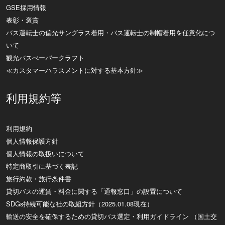
GSE採用情報
表彰・褒賞
バス運転士の偏光サングラス着用・バス運転士の制帽着用を任意化につ
いて
観光バスぺーパークラフト
≪カスタマーハラスメントに対する基本方針≫
利用規約等
利用規約
個人情報保護方針
個人情報の取扱いについて
特定商取引に基づく表記
旅行約款・旅行条件書
貸切バスの運賃・料金に関する「通報窓口」の設置について
SDGs持続可能な社の取組方針（2025.01.08現在）
輸送の安全を確保するための貸切バス選定・利用ガイドライン （国土交