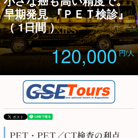
小さな癌も高い精度で。
早期発見 『ＰＥＴ検診』
（ 1日間 ）
120,000
円/人
PET・PET／CT検査の利点