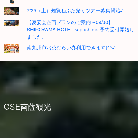
7/25（土）知覧ねぷた祭りツアー募集開始♪
【夏宴会企画プランのご案内～09/30】
SHIROYAMA HOTEL kagoshima 予約受付開始し
ました。
南九州市お茶むらい券利用できます(^^♪
GSE南薩観光