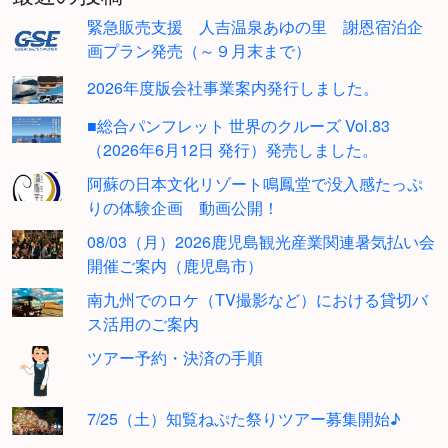
緊急販売支援 人吉温泉あゆの里 謝恩宿泊企
画プラン発売（～９月末まで）
2026年度版会社事業案内発行しました。
■総合パンフレット 世界のクルーズ Vol.83
（2026年6月12日 発行）発売しました。
阿蘇の日本文化リゾート鳴鳳堂で没入感たっぷ
りの体験企画 動画公開！
08/03（月）2026鹿児島観光産業関連暑気払い会
開催ご案内（鹿児島市）
南九州でのロケ（TV撮影など）における貸切バ
ス活用のご案内
ツアー予約・決済の手順
7/25（土）知覧ねぷた祭りツアー募集開始♪