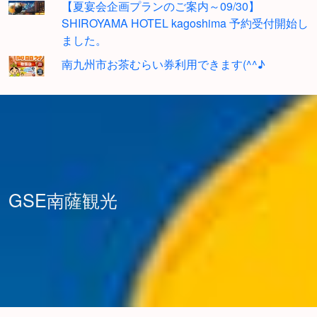
【夏宴会企画プランのご案内～09/30】
SHIROYAMA HOTEL kagoshima 予約受付開始し
ました。
南九州市お茶むらい券利用できます(^^♪
GSE南薩観光